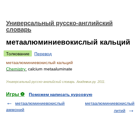
Универсальный русско-английский
словарь
метаалюминиевокислый кальций
Толкование
Перевод
метаалюминиевокислый кальций
Chemistry:
calcium metaaluminate
Универсальный русско-английский словарь
.
Академик.ру
.
2011
.
Игры ⚽
Поможем написать курсовую
метаалюминиевокислый
метаалюминиевокислый
аммоний
литий